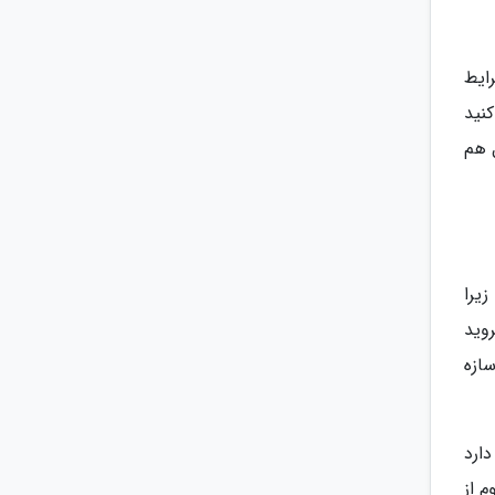
ایط
نید
 هم
یرا
روید
ازه
ارد
 از