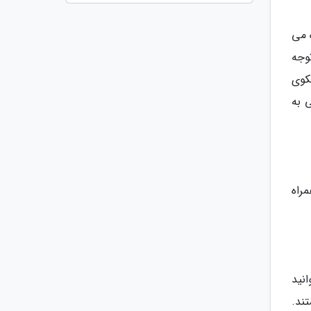
 می
وجه
کوی
 به
مراه
نید
تند.