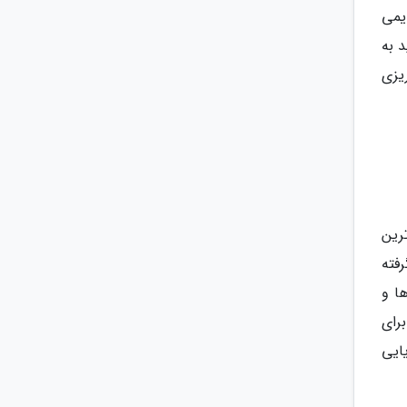
یمی
 به
ریزی
رین
فته
ا و
رای
ایی