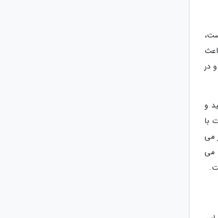
ست،
اعث
 در
د و
 با
 می
 می
ت.