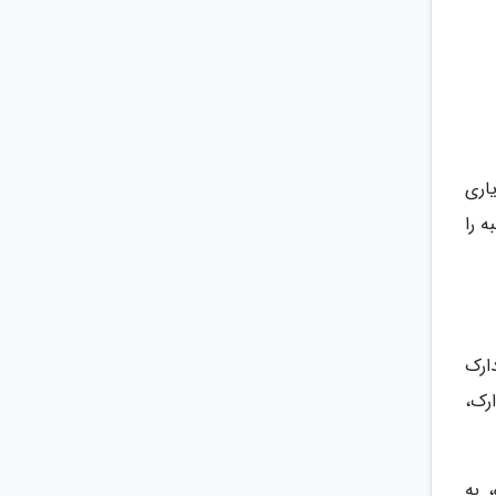
اری
 را
ارک
رک،
 به