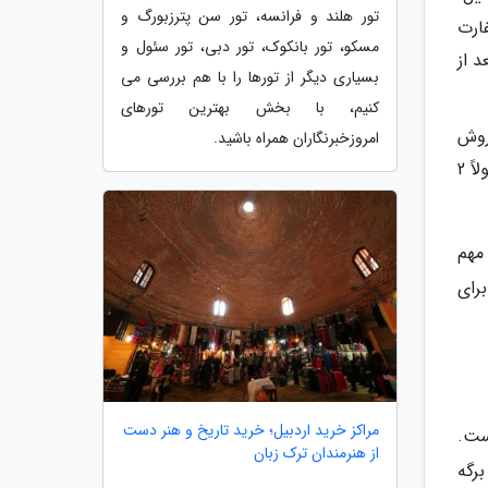
تور هلند و فرانسه، تور سن پترزبورگ و
ارت
مسکو، تور بانکوک، تور دبی، تور سئول و
 از
بسیاری دیگر از تورها را با هم بررسی می
کنیم، با بخش بهترین تورهای
روش
امروزخبرنگاران همراه باشید.
معمولاً پیچیده تر است و احتیاج به پیش ثبت نام و کد پیش رزرو دارد. اولین وقت موجود برای این نوع سفرها معمولاً 2
مهم
رای
مراکز خرید اردبیل؛ خرید تاریخ و هنر دست
ست.
از هنرمندان ترک زبان
رگه