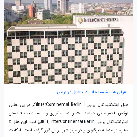
معرفی هتل 5 ستاره اینترکنتینانتال در برلین
هتل اینترکنتینانتال برلین | InterContinental Berlinاگر در پی هتلی
لوکس با تفریحاتی همانند استخر، شنا، جکوزی و … هستید، حتما هتل
اینترکنتینانتال برلین InterContinental Berlin را آنالیز کنید. این هتل 5
ستاره در منطقه تیرگارتن و در مرکز شهر برلین قرار گرفته است. امکانات