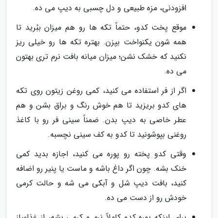
افزودنی، مزه طبیعی و دل چسبی به دیپ می ده.
موقع پخت کدو، حتماً تکه ها رو هم میزان ببُرید تا
همه شون یکنواخت بپزن. بهتره تکه ها رو خیلی ریز
نکنید که خشک نشن؛ میزان میانه بافت نرم تری بهتون
می ده.
اگر از فر استفاده می کنید، کمی روغن زیتون روی تکه
های کدو بریزید تا هم خوش رنگ و براق بشن و هم
عطر خاصی به دیپ بدن. ضمناً سینی فر رو با کاغذ
روغنی بپوشونید تا کدو به کف سینی نچسبه.
وقتی کدو پخته رو پوره می کنید، اجازه بدید کمی
خنک بشه. چون اگر داغ باشه و ماست یا پنیر رو اضافه
کنید، بافت دیپ شل و آبکی می شه و حالت کرمی
خودش رو از دست می ده.
برای اینکه پوره کدو کاملاً نرم و کرمی بشه، از غذاساز