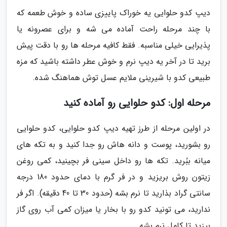
دیپ کدو حلوایی یه خوراک پاییزی ساده و خوش طعمه که
با چند مرحله راحت آماده می شه و برای عصرونه یا
پذیرایی خیلی مناسبه. فقط کافیه مرحله ها رو با دقت پیش
برید تا در آخر یه دیپ نرم و خوش عطر داشته باشید که مزه
طبیعی کدو با شیرینی ملایم عسل توش هماهنگ شده.
مرحله اول: کدو حلوایی رو آماده کنید
در اولین مرحله از طرز تهیه دیپ کدو حلوایی، کدو حلوایی
رو بشورید، پوست و دانه هاش رو جدا کنید و به تکه های
میانه ببُرید. تکه ها رو داخل سینی فر بچینید، کمی روغن
زیتون روش بریزید و در فر گرم با دمای حدود 180 درجه
سانتی گراد بذارید تا نرم بشه (حدود 30 تا 40 دقیقه). اگر فر
ندارید، می تونید کدو رو با بخار یا میزان کمی آب روی گاز
بپزید تا کامل نرم بشه.