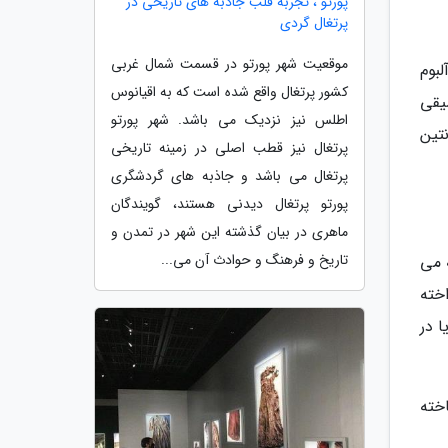
پورتو ، تجربه قلب جاذبه های تاریخی در
پرتغال گردی
موقعیت شهر پورتو در قسمت شمال غربی
بوم
کشور پرتغال واقع شده است که به اقیانوس
یقی
اطلس نیز نزدیک می باشد. شهر پورتو
تین
پرتغال نیز قطب اصلی در زمینه تاریخی
پرتغال می باشد و جاذبه های گردشگری
پورتو پرتغال دیدنی هستند، گویندگان
ماهری در بیان گذشته این شهر در تمدن و
تاریخ و فرهنگ و حوادث آن می...
ه وسیله یک چارانگو (Charango) نواخته می
خته
تاولایا در
گسازی کرد. او موسیقی فیلم عشق سگی (Amores Perros) ساخته