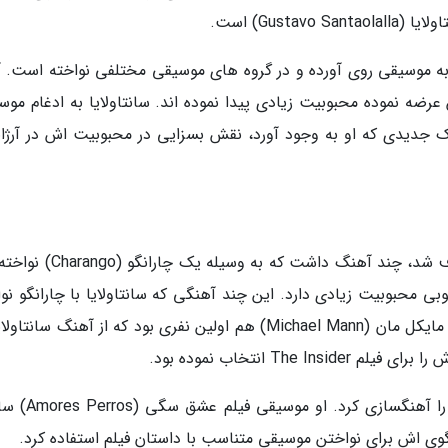
Gust) است.
ی به موسیقی روی آورده و در گروه های موسیقی مختلفی نواخته است. آل
رضه نموده محبوبیت زیادی پیدا نموده اند. سانتاولایا به ادغام موس
 جدیدی که او به وجود آورد، نقش بسزایی در محبوبیت اش در آرژان
آلبوم موسیقی که سانتاولایا با آن در آرژانتین معروف شد، چند آهنگ داشت که ب
 محبوبیت زیادی دارد. این چند آهنگی که سانتاولایا با چارانگو نوا
بود، از همان موقع سبک موسیقایی او را شکل داد. مایکل مان (Michael Mann) هم اولین نفری بود که از آهنگ سان
The انتخاب نموده بود.
پس از آن، سانتاولایا در سال 2000 اولین فیلم اش را آهن
انگوی اش برای نواختن موسیقی متناسب با داستان فیلم استفاده کرد.