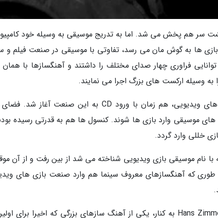
ه پشت سر هم پخش می شد. اما به تدریج موسیقی به وسیله خود کامپیوت
بازی ها به گوش مان می رسد، تفاوتی با موسیقی در صنعت فیلم و سی
 توانایی فراوری چهار صدای مختلف را داشتند و آهنگسازها با همان چ
 به وسیله ارکست های بزرگ اجرا می نمایند.
ورود موسیقی به شکل تمام و کمال اش در بازی های ویدیویی، هم زمان با ورود CD به این صنعت آغاز ش
 های موسیقی وارد بازی ها شوند. کنسول ها هم به قدرتی رسیده بودند
ازی خللی وارد گردد.
ی که با نام موسیقی بازی ویدیویی شناخته می شد از بین رفت و از آن موق
د. طوری که آهنگسازهای معروف سینما هم وارد صنعت بازی های ویدی
.
آهنگسازهایی مثل Harry-Gregson Williams و Hans Zimmer به کنار، یکی از آهنگ سازهای بزرگی که اخیرا برای او