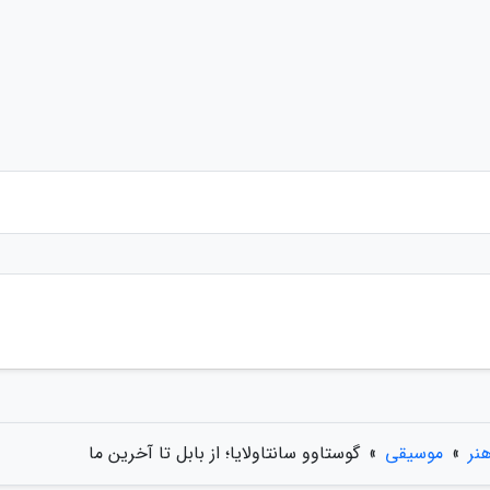
نر
»
موسیقی
»
گوستاوو سانتاولایا؛ از بابل تا آخرین ما