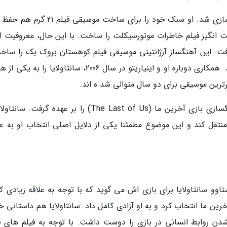
فیلم بعدی اینیاریتو هم به وسیله سانتاولایا آهنگسازی شد. او سبک خود را برای ساخت موسیق
 انگیز فیلم خاطرات موتورسیکلت را ساخت. با این حال، معروفیت او
با کسب اسکار در سال 2005 شکل گرفت. این آهنگساز آرژانتینی موسیقی فیلم کوهستان بروک بک را س
توانست اسکار برترین موسیقی متن را تصاحب کند. همکاری دوباره او و اینیاریتو در سال 2006، سانتاولایا 
رترین موسیقی برای دو سال متوالی شد ه اند.
سانتاولایا به عنوان اولین بازی ویدیویی اش، آهنگسازی بازی آخرین ما (The Last of Us) را بر عهده گرفت
تقل کند و این موضوع مطمئنا یکی از دلایل اصلی انتخاب او به عن
تاوو سانتاولایا برای بازی اش می گوید که با توجه به علاقه زیادی ک
آخرین ما انتخاب کرد و به او آزادی کامل داد. سانتاولایا هم داستانی
شدن روابط انسانی در بازی را دوست داشت. با توجه به فیلم های ق