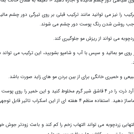
شم مالیده و اجازه دهید 10 دقیقه به همان حالت بماند.
کیب را نیز می توانید مانند ترکیب قبلی بر روی تیرگی دور چشم مالید
چوبه می تواند از ریزش مو جلوگیری کند.
ر زردچوبه و روغن زیتون را 20 دقیقه بر روی مو بمالید و سپس با آب و شامپو بشویید، این ترکیب می توان
.
یعی و خمیری خانگی برای از بین بردن مو های زاید صورت باشد.
برای تهیه این خمیر دو قاشق زردچوبه، و دو قاشق آرد ذرت را در 4 قاشق شیر گرم مخلوط کنید و این خمیر را روی 
بگذارید و بانوک انگشتان تان به صورت دایره ای ماساژ دهید. استفاده منظم 4 هفته ای از این اسکراب تاثیر قاب
تهابی زردچوبه می تواند التهاب زخم را کم کند و باعث زودتر جوش خو