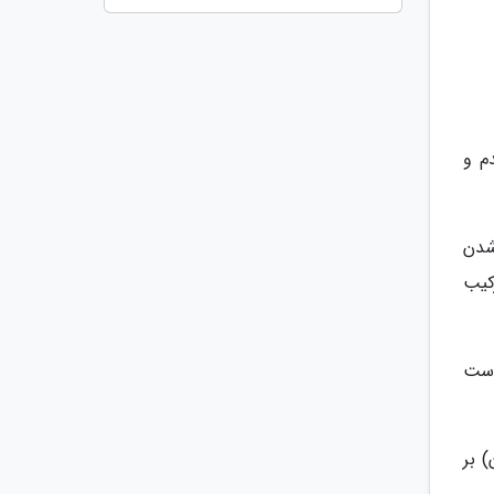
م و
شدن
کیب
دست
 بر