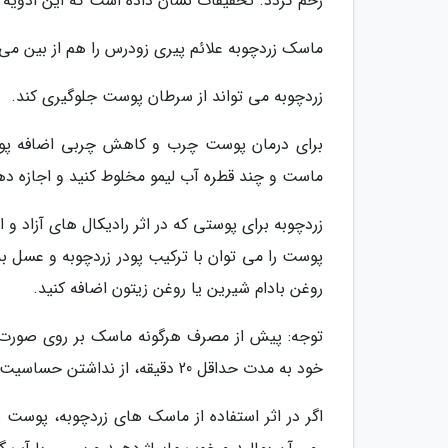
زخم گردد. تحقیقات نشان داده است که این ادویه ت
ماسک زردچوبه علائم پیری زودرس را هم از بین می ب
زردچوبه می تواند از سرطان پوست جلوگیری کند.
برای درمان پوست چرب و کاهش چربی اضافه پوست ا
ماست و چند قطره آب لیمو مخلوط کنید و اجازه دهید 15 دقیقه روی پوست بماند و بعد پوست خود راب
زردچوبه برای پوستی که در اثر رادیکال های آزا
پوست را می توان با ترکیب پودر زردچوبه و عسل ب
روغن بادام شیرین یا روغن زیتون اضافه کنید.
توجه: پیش از مصرف هرگونه ماسک بر روی صورت 
خود به مدت حداقل 20 دقیقه، از نداشتن حساسیت نسبت به آن اطمینان حاصل نمایید.
اگر در اثر استفاده از ماسک های زردچوبه، پوست 