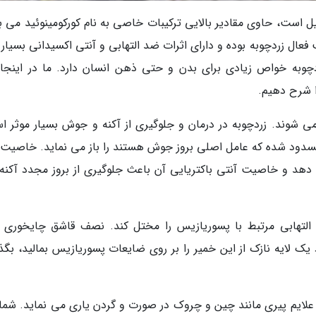
یل است، حاوی مقادیر بالایی ترکیبات خاصی به نام کورکومینوئید می ب
عال زردچوبه بوده و دارای اثرات ضد التهابی و آنتی اکسیدانی بسیار 
چوبه خواص زیادی برای بدن و حتی ذهن انسان دارد. ما در اینجا
 شرح دهیم.
ی شوند. زردچوبه در درمان و جلوگیری از آکنه و جوش بسیار موثر ا
 مسدود شده که عامل اصلی بروز جوش هستند را باز می نماید. خاصیت
 دهد و خاصیت آنتی باکتریایی آن باعث جلوگیری از بروز مجدد آکنه
التهابی مرتبط با پسوریازیس را مختل کند. نصف قاشق چایخوری پ
 یک لایه نازک از این خمیر را بر روی ضایعات پسوریازیس بمالید، بگذ
ر علایم پیری مانند چین و چروک در صورت و گردن یاری می نماید. شما