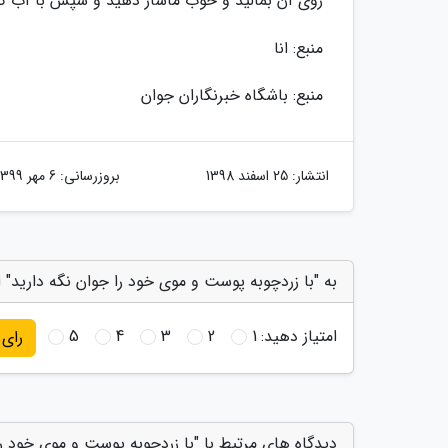
روی آن بمالید و خوب ماساژ دهید و سپس با آب گ
منبع: انا
منبع: باشگاه خبرنگاران جوان
انتشار:
25 اسفند 1398
بروزرسانی:
6 مهر 1399
به "با زردچوبه پوست و موی خود را جوان نگه دارید" ا
امتیاز دهید:
1
2
3
4
5
رای
دیدگاه های مرتبط با "با زردچوبه پوست و موی خود را