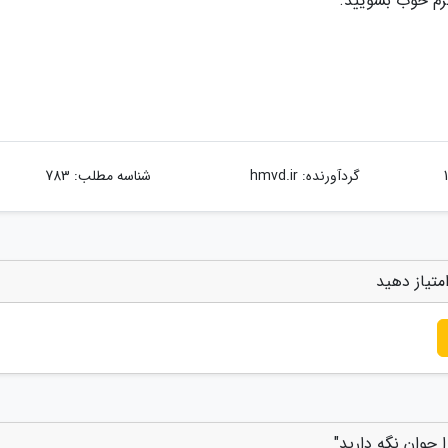
رم خوب بشویید.
گردآورنده:
hmvd.ir
شناسه مطلب: 783
متیاز دهید
 جوان نگه دارید"