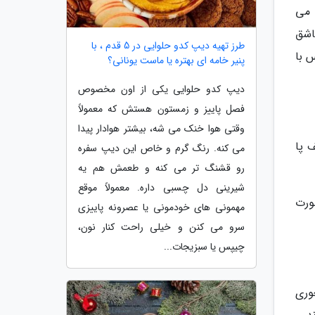
 می
اشق
طرز تهیه دیپ کدو حلوایی در 5 قدم ، با
د سپس با
پنیر خامه ای بهتره یا ماست یونانی؟
دیپ کدو حلوایی یکی از اون مخصوص
فصل پاییز و زمستون هستش که معمولاً
وقتی هوا خنک می شه، بیشتر هوادار پیدا
 پا
می کنه. رنگ گرم و خاص این دیپ سفره
رو قشنگ تر می کنه و طعمش هم یه
شیرینی دل چسبی داره. معمولاً موقع
ورت
مهمونی های خودمونی یا عصرونه پاییزی
سرو می کنن و خیلی راحت کنار نون،
چیپس یا سبزیجات...
وری